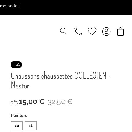
commande !
- 54%
Chaussons chaussettes COLLEGIEN -
Nestor
15,00 €
32,50 €
DÈS
Pointure
20
26