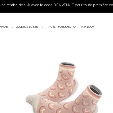
d'une remise de 10% avec le code BIENVENUE pour toute première 
NFANT
JOUETS & LOISIRS
NOËL
MARQUES
PRIX DOUX