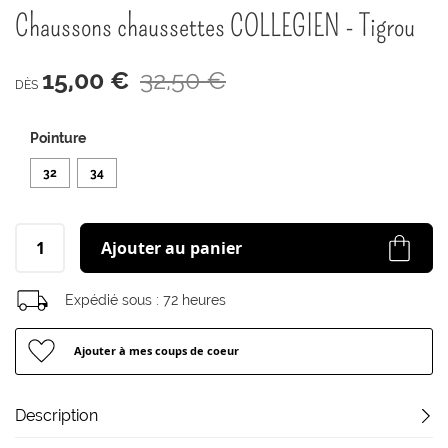
début
Chaussons chaussettes COLLEGIEN - Tigrou
de
la
Galerie
15,00 €
32,50 €
d’images
DÈS
Pointure
32
34
Ajouter au panier
Expédié sous :
72 heures
Ajouter à mes coups de coeur
Description