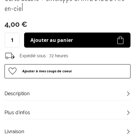
début
en-ciel
de
la
Galerie
4,00 €
d’images
Ajouter au panier
Expédié sous :
72 heures
Ajouter à mes coups de coeur
Description
Plus d'infos
Livraison