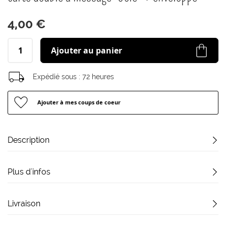
début
de
4,00 €
la
Galerie
d’images
Ajouter au panier
Expédié sous :
72 heures
Ajouter à mes coups de coeur
Description
Plus d'infos
Livraison