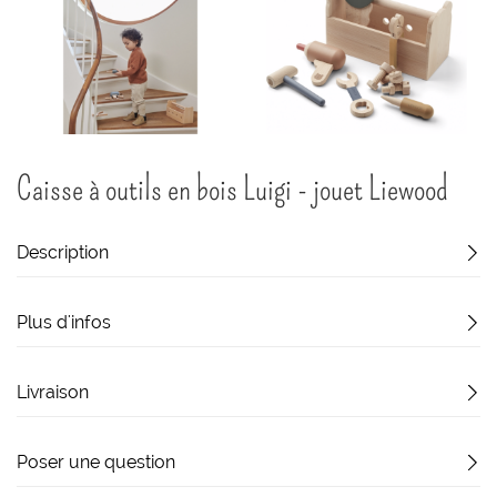
Passer
Caisse à outils en bois Luigi - jouet Liewood
au
début
de
la
Description
Galerie
d’images
Plus d'infos
Livraison
Poser une question