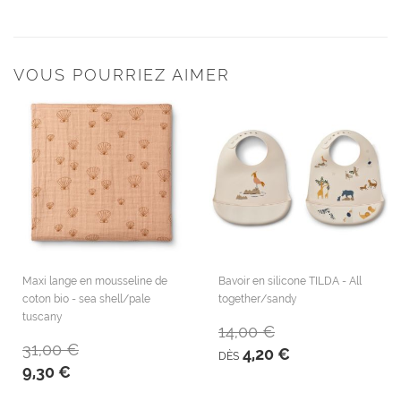
VOUS POURRIEZ AIMER
Maxi lange en mousseline de
Bavoir en silicone TILDA - All
coton bio - sea shell/pale
together/sandy
tuscany
14,00 €
31,00 €
4,20 €
DÈS
9,30 €