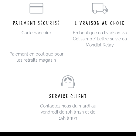
PAIEMENT SÉCURISÉ
LIVRAISON AU CHOIX
Carte bancaire
En boutique ou livraison via
Colissimo / Lettre suivie ou
Mondial Relay
Paiement en boutique pour
les retraits magasin
SERVICE CLIENT
Contactez nous du mardi au
vendredi de 10h à 12h et de
15h à 19h