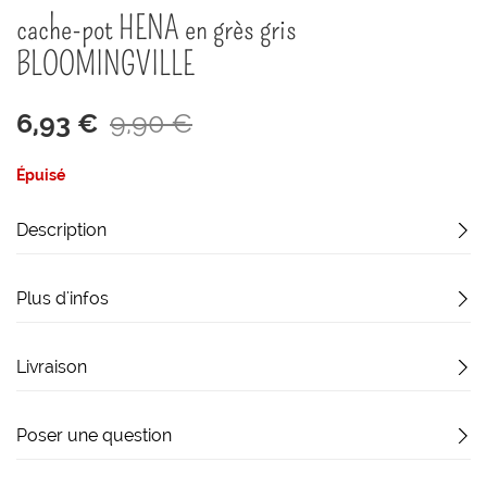
début
cache-pot HENA en grès gris
de
la
BLOOMINGVILLE
Galerie
d’images
6,93 €
9,90 €
Épuisé
Description
Plus d'infos
Livraison
Poser une question