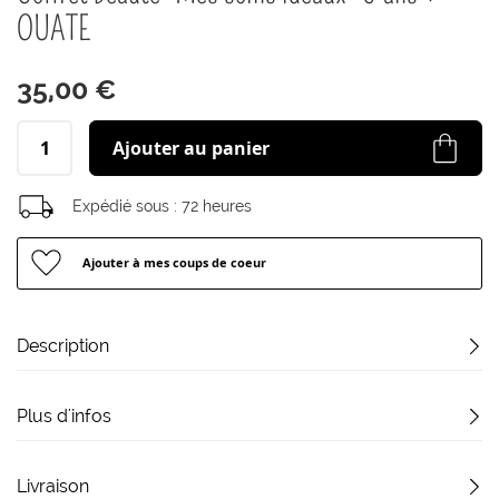
début
OUATE
de
la
Galerie
35,00 €
d’images
Ajouter au panier
Expédié sous :
72 heures
Ajouter à mes coups de coeur
Description
Plus d'infos
Livraison