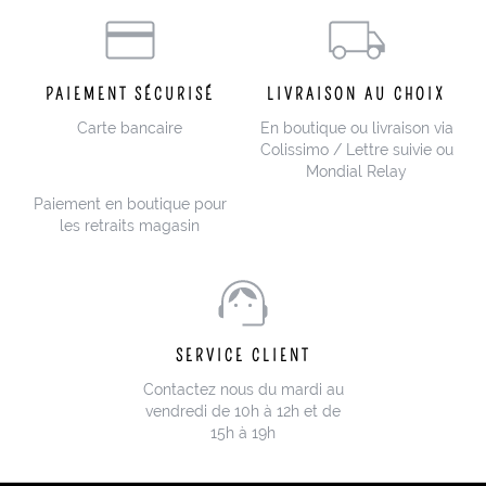
PAIEMENT SÉCURISÉ
LIVRAISON AU CHOIX
Carte bancaire
En boutique ou livraison via
Colissimo / Lettre suivie ou
Mondial Relay
Paiement en boutique pour
les retraits magasin
SERVICE CLIENT
Contactez nous du mardi au
vendredi de 10h à 12h et de
15h à 19h