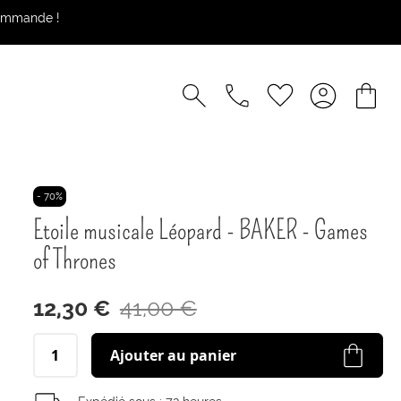
commande !
- 70%
Etoile musicale Léopard - BAKER - Games
of Thrones
12,30 €
41,00 €
Ajouter au panier