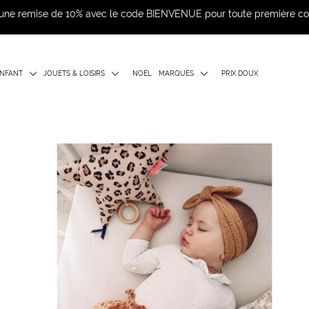
d'une remise de 10% avec le code BIENVENUE pour toute première 
NFANT
JOUETS & LOISIRS
NOËL
MARQUES
PRIX DOUX