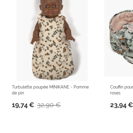
Turbulette poupée MINIKANE - Pomme
Couffin po
de pin
roses
32,90 €
19,74 €
23,94 €