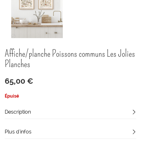
Passer
Affiche/planche Poissons communs Les Jolies
au
début
Planches
de
la
Galerie
65,00 €
d’images
Épuisé
Description
Plus d'infos