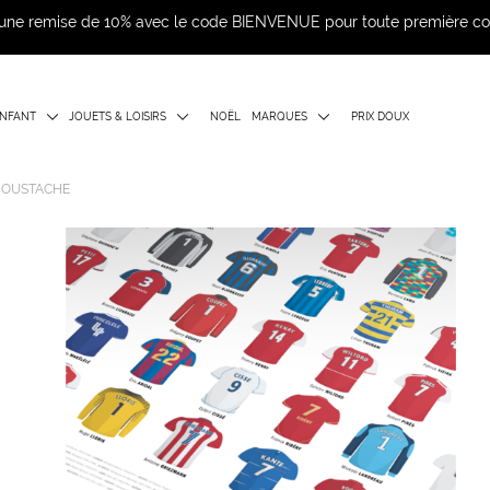
d'une remise de 10% avec le code BIENVENUE pour toute première 
NFANT
JOUETS & LOISIRS
NOËL
MARQUES
PRIX DOUX
A MOUSTACHE